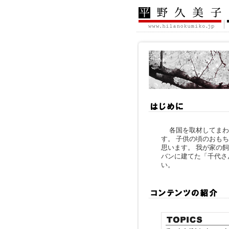
各国を取材してまわる
す。 子供の頃のおも
思います。 我が家の
バンに建てた「千代さ
い。